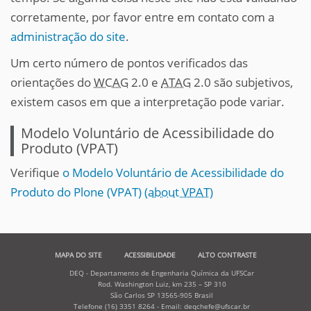
corretamente, por favor entre em contato com a
administração do site
.
Um certo número de pontos verificados das
orientações do
WCAG
2.0 e
ATAG
2.0 são subjetivos,
existem casos em que a interpretação pode variar.
Modelo Voluntário de Acessibilidade do
Produto (VPAT)
Verifique
o Modelo Voluntário de Acessibilidade do
Produto do Plone (VPAT)
(about VPAT)
MAPA DO SITE
ACESSIBILIDADE
ALTO CONTRASTE
DEQ - Departamento de Engenharia Química da UFSCar
Rod. Washington Luiz, km 235 – SP 310
São Carlos SP 13565-905 Brasil
Telefone (16) 3351 8264 - Email: deqchefe@ufscar.br