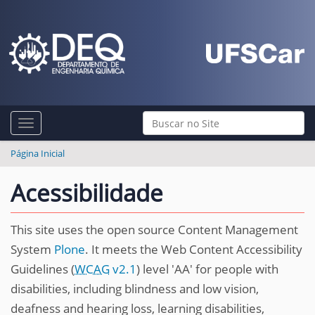
N
Busca
Toggle navigation
a
Busca Avançada…
v
Página Inicial
e
Acessibilidade
g
a
This site uses the open source Content Management
ç
System
Plone
. It meets the Web Content Accessibility
ã
Guidelines (
WCAG
v2.1
) level 'AA' for people with
o
disabilities, including blindness and low vision,
deafness and hearing loss, learning disabilities,