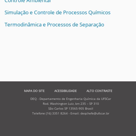
Controle Ambiental
Simulação e Controle de Processos Químicos
Termodinâmica e Processos de Separação
MAPA DO SITE
ACESSIBILIDADE
ALTO CONTRASTE
DEQ - Departamento de Engenharia Química da UFSCar
Rod. Washington Luiz, km 235 – SP 310
São Carlos SP 13565-905 Brasil
Telefone (16) 3351 8264 - Email: deqchefe@ufscar.br