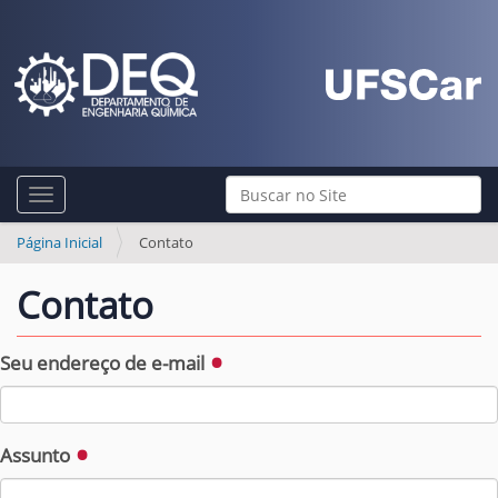
N
Busca
Toggle navigation
a
Busca Avançada…
v
Página Inicial
Contato
e
Contato
g
a
Seu endereço de e-mail
ç
ã
o
Assunto