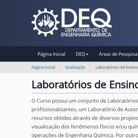
N
Página Inicial
DEQ
Áreas de Pesquisa
a
v
V
Página Inicial
Graduação
Laboratórios de Ensino
o
e
c
Laboratórios de Ensin
g
ê
a
e
s
O Curso possui um conjunto de Laboratórios 
ç
t
profissionalizantes, um Laboratório de Aut
ã
á
recursos obtidos através de diversos projetos
o
a
q
visualização dos fenômenos físicos e/ou qu
u
operações de Engenharia Química. Por outro 