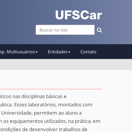
Busca
Busca Avançada…
ip. Multiusuários
Entidades
Contato
cos nas disciplinas básicas e
ática. Esses laboratórios, montados com
a Universidade, permitem ao aluno a
 os equipamentos utilizados, na prática, em
 condições de desenvolver trabalhos de