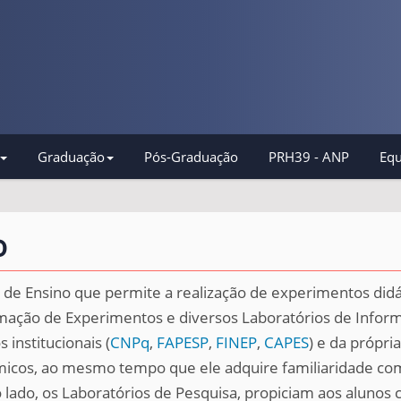
Graduação
Pós-Graduação
PRH39 - ANP
Equ
o
de Ensino que permite a realização de experimentos didáti
omação de Experimentos e diversos Laboratórios de Inform
 institucionais (
CNPq
,
FAPESP
,
FINEP
,
CAPES
) e da própri
ímicos, ao mesmo tempo que ele adquire familiaridade com
lado, os Laboratórios de Pesquisa, propiciam aos alunos