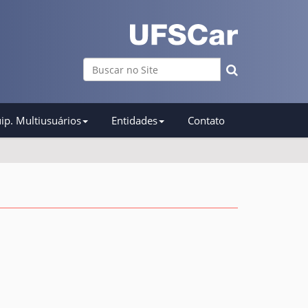
Busca
Busca Avançada…
ip. Multiusuários
Entidades
Contato