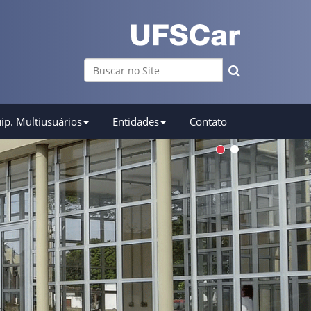
Busca
Busca Avançada…
ip. Multiusuários
Entidades
Contato
1
2