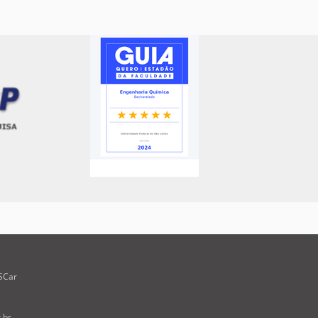
SCar
.br