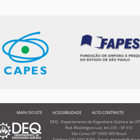
MAPA DO SITE
ACESSIBILIDADE
ALTO CONTRASTE
DEQ - Departamento de Engenharia Química da UF
Rod. Washington Luiz, km 235 – SP 310
São Carlos SP 13565-905 Brasil
Telefone (16) 3351 8264 - Email: deqchefe@ufscar