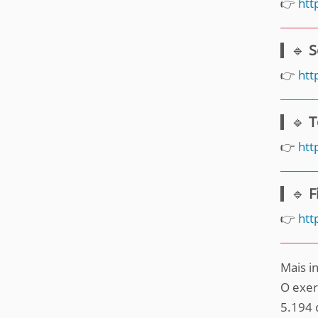
👉
htt
🔹
S
👉
htt
🔹
T
👉
htt
🔹
F
👉
htt
Mais i
O exer
5.194 