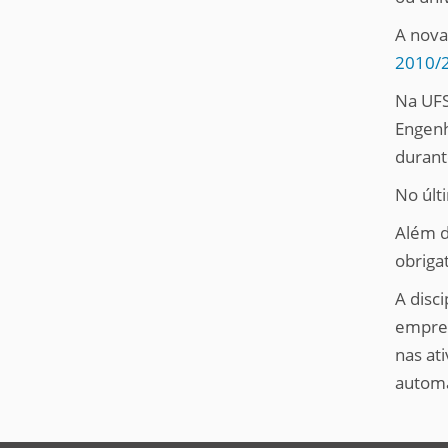
A nova
2010/
Na UFS
Engenha
durant
No últ
Além d
obriga
A disc
empres
nas at
automa