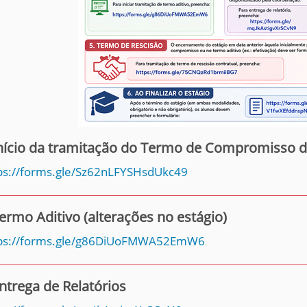
nício da tramitação do Termo de Compromisso d
ps://forms.gle/Sz62nLFYSHsdUkc49
ermo Aditivo (alterações no estágio)
ps://forms.gle/g86DiUoFMWA52EmW6
ntrega de Relatórios