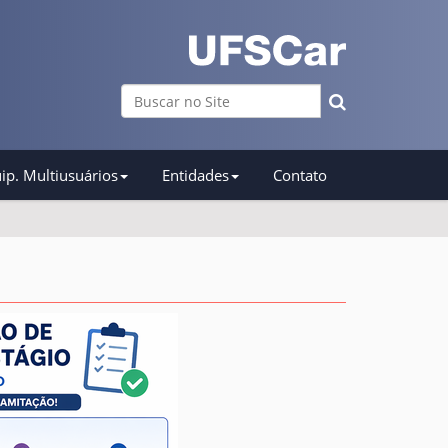
Busca
Busca Avançada…
ip. Multiusuários
Entidades
Contato