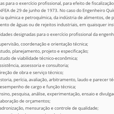
as para o exercício profissional, para efeito de fiscaliza
FEA de 29 de junho de 1973. No caso do Engenheiro Quím
ria química e petroquímica, da indústria de alimentos, de 
ento de águas ou de rejeitos industriais, em quaisquer inst
idades designadas para o exercício profissional da engenha
upervisão, coordenação e orientação técnica;
studo, planejamento, projeto e especificação;
studo de viabilidade técnico-econômica;
ssistência, assessoria e consultoria;
ireção de obra e serviço técnico;
istoria, perícia, avaliação, arbitramento, laudo e parecer té
esempenho de cargo e função técnica;
nsino, pesquisa, análise, experimentação, ensaio e divulga
laboração de orçamentos;
adronização, mensuração e controle de qualidade;