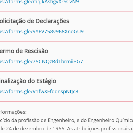
ps://forms.gle/mqJkAstigvXrSCvN9
olicitação de Declarações
ps://forms.gle/9YEV758v968XnoGU9
ermo de Rescisão
ps://forms.gle/75CNQzRd1brmiiBG7
inalização do Estágio
ps://forms.gle/V1fwXEfddnspNtJc8
nformações:
cício da profissão de Engenheiro, e do Engenheiro Químico
de 24 de dezembro de 1966. As atribuições profissionais es