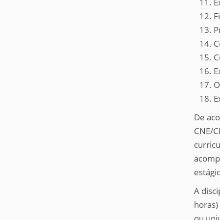
E
F
P
C
C
E
O
E
De aco
CNE/CE
curricu
acompa
estágio
A disc
horas)
ou uni