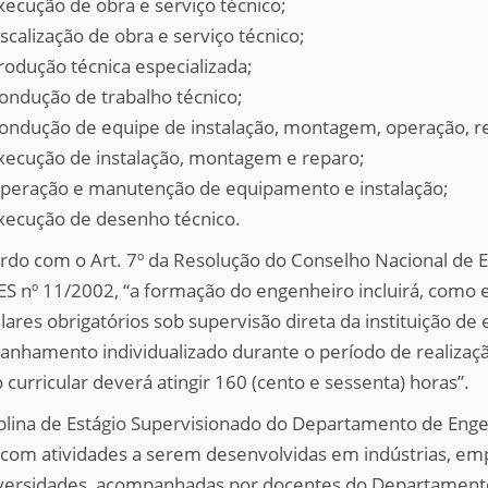
xecução de obra e serviço técnico;
iscalização de obra e serviço técnico;
rodução técnica especializada;
ondução de trabalho técnico;
ondução de equipe de instalação, montagem, operação, 
xecução de instalação, montagem e reparo;
peração e manutenção de equipamento e instalação;
xecução de desenho técnico.
rdo com o Art. 7º da Resolução do Conselho Nacional de
S nº 11/2002, “a formação do engenheiro incluirá, como e
lares obrigatórios sob supervisão direta da instituição de 
nhamento individualizado durante o período de realização
 curricular deverá atingir 160 (cento e sessenta) horas”.
iplina de Estágio Supervisionado do Departamento de Enge
 com atividades a serem desenvolvidas em indústrias, empr
versidades, acompanhadas por docentes do Departamento