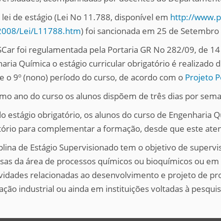
 lei de estágio (Lei No 11.788, disponível em
http://www.p
2008/Lei/L11788.htm
) foi sancionada em 25 de Setembro
Car foi regulamentada pela Portaria GR No 282/09, de 1
ria Química o estágio curricular obrigatório é realizado d
e o 9º (nono) período do curso, de acordo com o
Projeto 
imo ano do curso os alunos dispõem de três dias por seman
o estágio obrigatório, os alunos do curso de Engenharia Q
tório para complementar a formação, desde que este atend
iplina de Estágio Supervisionado tem o objetivo de supervi
as da área de processos químicos ou bioquímicos ou em e
ividades relacionadas ao desenvolvimento e projeto de p
ção industrial ou ainda em instituições voltadas à pesqui