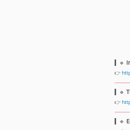
🔹
I
👉
htt
🔹
T
👉
htt
🔹
E