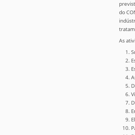
previst
do CON
indúst
tratam
As ativ
S
E
E
A
D
V
D
E
E
P