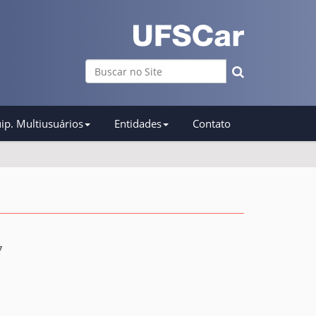
Busca
Busca Avançada…
ip. Multiusuários
Entidades
Contato
7