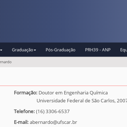
Graduação
Pós-Graduação
PRH39 - ANP
Equ
ernardo
Formação:
Doutor em Engenharia Química
Universidade Federal de São Carlos,
200
Telefone:
(16) 3306-6537
E-mail:
abernardo@ufscar.br