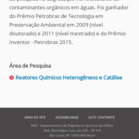
contaminantes orgânicos em águas. Foi ganhador
do Prêmio Petrobras de Tecnologia em
Preservação Ambiental em 2009 (nível
doutorado) e 2011 (nível mestrado) e do Prêmio
Inventor - Petrobras 2015.
Área de Pesquisa
Reatores Químicos Heterogêneos e Catálise
MAPA DO SITE
ACESSIBILIDADE
ALTO CONTRASTE
DEQ - Departamento de Engenharia Química da UFSCar
Rod. Washington Luiz, km 235 – SP 310
São Carlos SP 13565-905 Brasil