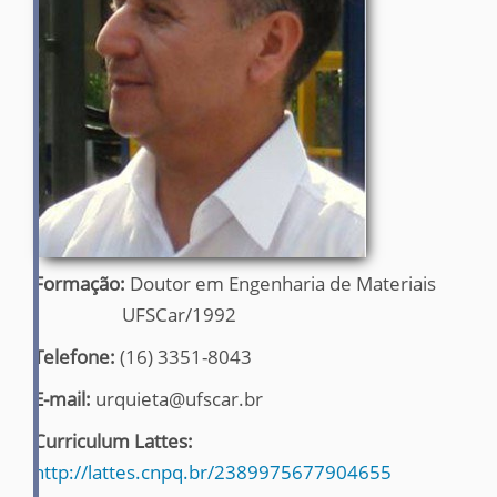
Formação:
Doutor em Engenharia de Materiais
UFSCar/1992
Telefone:
(16) 3351-8043
E-mail:
urquieta@ufscar.br
Curriculum Lattes:
http://lattes.cnpq.br/2389975677904655