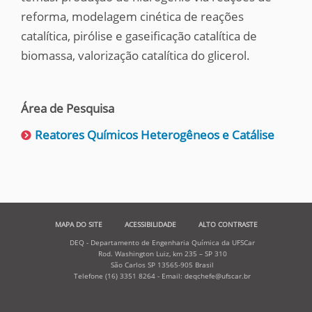
reforma, modelagem cinética de reações
catalítica, pirólise e gaseificação catalítica de
biomassa, valorização catalítica do glicerol.
Área de Pesquisa
Reatores Químicos Heterogêneos e Catálise
MAPA DO SITE
ACESSIBILIDADE
ALTO CONTRASTE
DEQ - Departamento de Engenharia Química da UFSCar
Rod. Washington Luiz, km 235 – SP 310
São Carlos SP 13565-905 Brasil
Telefone (16) 3351 8264 - Email: deqchefe@ufscar.br