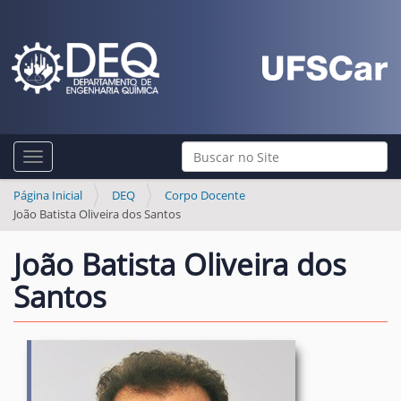
N
Busca
Toggle navigation
a
Busca Avançada…
v
Página Inicial
DEQ
Corpo Docente
João Batista Oliveira dos Santos
e
g
João Batista Oliveira dos
a
Santos
ç
ã
o