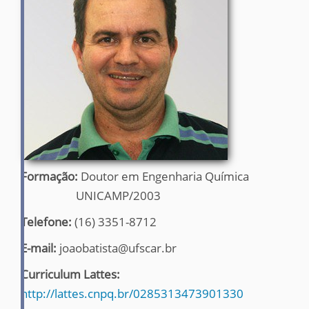
Formação:
Doutor em Engenharia Química
UNICAMP/2003
Telefone:
(16) 3351-8712
E-mail:
joaobatista@ufscar.br
Curriculum Lattes:
http://lattes.cnpq.br/0285313473901330