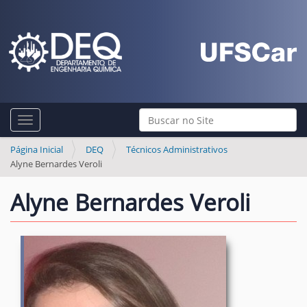
N
Busca
Toggle navigation
a
Busca Avançada…
v
Página Inicial
DEQ
Técnicos Administrativos
Alyne Bernardes Veroli
e
g
Alyne Bernardes Veroli
a
ç
ã
o