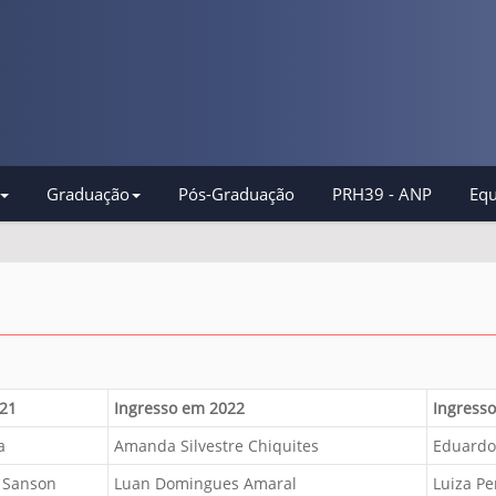
Graduação
Pós-Graduação
PRH39 - ANP
Equ
021
Ingresso em 2022
Ingress
a
Amanda Silvestre Chiquites
Eduardo
a Sanson
Luan Domingues Amaral
Luiza P