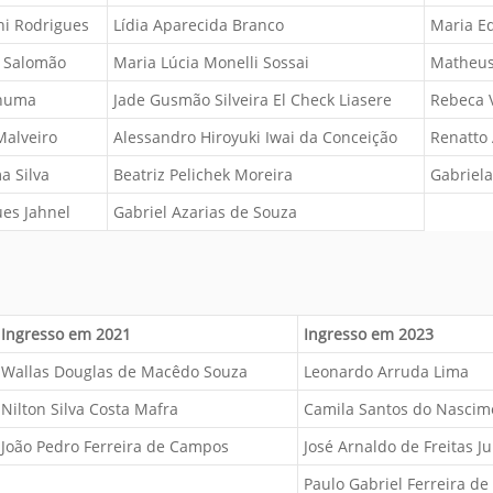
ni Rodrigues
Lídia Aparecida Branco
Maria E
o Salomão
Maria Lúcia Monelli Sossai
Matheus
inuma
Jade Gusmão Silveira El Check Liasere
Rebeca V
Malveiro
Alessandro Hiroyuki Iwai da Conceição
Renatto
a Silva
Beatriz Pelichek Moreira
Gabriela
es Jahnel
Gabriel Azarias de Souza
Ingresso em 2021
Ingresso em 2023
Wallas Douglas de Macêdo Souza
Leonardo Arruda Lima
Nilton Silva Costa Mafra
Camila Santos do Nascim
João Pedro Ferreira de Campos
José Arnaldo de Freitas Ju
Paulo Gabriel Ferreira d