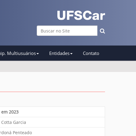
Busca
Busca Avançada…
ip. Multiusuários
Entidades
Contato
o em 2023
 Cotta Garcia
erdoná Penteado