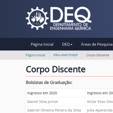
N
Página Inicial
DEQ
Áreas de Pesquisa
a
v
V
Página Inicial
PRH-ANP/FINEP
Corpo Discente
o
e
c
Corpo Discente
g
ê
a
e
s
Bolsistas de Graduação:
ç
t
ã
á
Ingresso em 2020
Ingresso em 2
o
a
Daniel Silva Junior
Victor Elias Silv
q
u
Gabriel Oliveira Pereira da Silva
Julia Aparecid