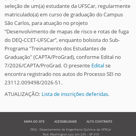
seleção de um(a) estudante da UFSCar, regularmente
matriculado(a) em curso de graduação do Campus
São Carlos, para atuação no projeto
“Desenvolvimento de mapas de risco e rotas de fuga
do DEQ-CCET-UFSCar”, enquanto bolsista do Sub-
Programa "Treinamento dos Estudantes de
Graduação" (CAPTA/ProGrad), conforme Edital no
7/2026/CAPTA/ProGrad. O presente
Edital
se
encontra registrado nos autos do Processo SEI no
23112.009498/2026-51.
ATUALIZAÇÃO:
Lista de inscrições deferidas
.
MAPA DO SITE
ACESSIBILIDADE
ALTO CONTRASTE
DEQ - Departamento de Engenharia Química da UFSCar
Rod. Washington Luiz, km 235 – SP 310