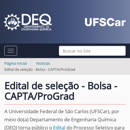
N
Busca
Toggle navigation
a
Busca Avançada…
v
Página Inicial
Notícias
Edital de seleção - Bolsa - CAPTA/ProGrad
e
g
Edital de seleção - Bolsa -
a
CAPTA/ProGrad
ç
ã
A Universidade Federal de São Carlos (UFSCar), por
o
meio do(a) Departamento de Engenharia Química
(DEQ) torna público o
Edital
do Processo Seletivo para