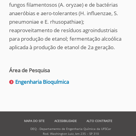
fungos filamentosos (A. oryzae) e de bactérias
anaeróbias e aero-tolerantes (H. influenzae, S.
pneumoniae e E. rhusopathiae);
reaproveitamento de resíduos agroindustriais
para produção de etanol; fermentação alcoólica
aplicada à produção de etanol de 2a geração.
Área de Pesquisa
Engenharia Bioquímica
MAPA DO SITE
ACESSIBILIDADE
ALTO CONTRASTE
DEQ - Departamento de Engenharia Química da UFSCar
Rod. Washington Luiz, km 235 – SP 310