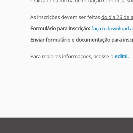
realizado na forma de Iniciação Científica,
i
:
As inscrições devem ser feitas
do dia 26 de 
Formulário para inscrição:
faça o download a
Enviar formulário e documentação para inscr
Para maiores informações, acesse o
edital.