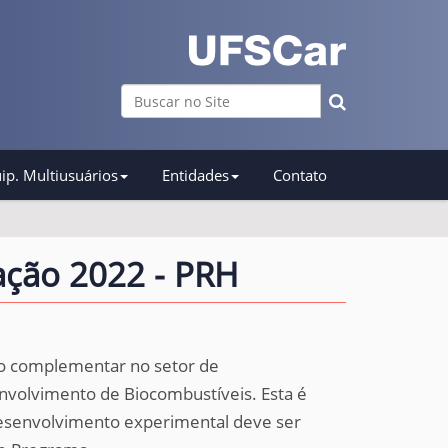
Busca
Busca Avançada…
ip. Multiusuários
Entidades
Contato
ação 2022 - PRH
o complementar no setor de
nvolvimento de Biocombustíveis. Esta é
 desenvolvimento experimental deve ser