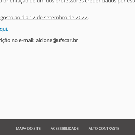
 sob orientação de um dos professores credenciados por es
agosto ao dia 12 de setembro de 2022
.
qui.
ição no e-mail: alcione@ufscar.br
MAPA DO SITE
ACESSIBILIDADE
ALTO CONTRASTE