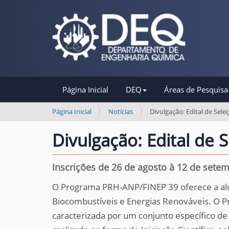
N
Página Inicial
DEQ
Áreas de Pesquisa
a
v
V
Página Inicial
Notícias
Divulgação: Edital de Sel
o
e
c
Divulgação: Edital de
g
ê
a
e
s
Inscrições de 26 de agosto à 12 de sete
ç
t
ã
O Programa PRH-ANP/FINEP 39 oferece a al
á
o
a
Biocombustíveis e Energias Renováveis. O P
q
caracterizada por um conjunto específico de
u