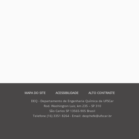
MAPA DO SITE
ACESSIBILIDADE
ALTO CONTRASTE
DEQ - Departamento de Engenharia Química da UFSCar
Rod. Washington Luiz, km 235 – SP 310
São Carlos SP 13565-905 Brasil
Telefone (16) 3351 8264 - Email: deqchefe@ufscar.br