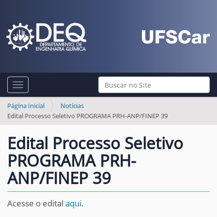
N
Busca
Toggle navigation
a
Busca Avançada…
v
Página Inicial
Notícias
Edital Processo Seletivo PROGRAMA PRH-ANP/FINEP 39
e
g
Edital Processo Seletivo
a
PROGRAMA PRH-
ç
ANP/FINEP 39
ã
o
Acesse o edital
aqui
.