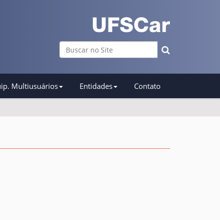
Busca
Busca Avançada…
ip. Multiusuários
Entidades
Contato