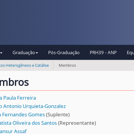
Graduação
Pós-Graduação
PRH39 - ANP
Equ
os Heterogêneos e Catálise
Membros
mbros
a Paula Ferreira
o Antonio Urquieta-Gonzalez
a Fernandes Gomes
(Suplente)
tista Oliveira dos Santos
(Representante)
ansur Assaf